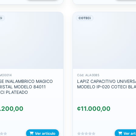
Ci
COTECi
AMO0014
Cód: ALA0085
E INALAMBRICO MAGICO
LAPIZ CAPACITIVO UNIVERS
RISTAL MODELO 84011
MODELO IP-020 COTECI BL
CI PLATEADO
.200,00
¢11.000,00
Ver artículo
Ver art