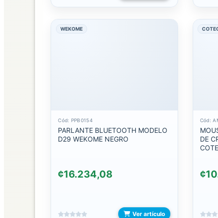
CARGADORES
CARGADORES
WEKOME
COTE
DE
CARRO
CARGADORES
DE
COMPUTADORA
CARGADORES
DE
Cód: PPB0154
Cód: 
RELOJ
PARLANTE BLUETOOTH MODELO
MOUS
D29 WEKOME NEGRO
DE C
COTE
CARGADORES
INALAMBRICOS
¢16.234,08
¢10
CARGADORES
LIGHTNING
Ver artículo
CARGADORES