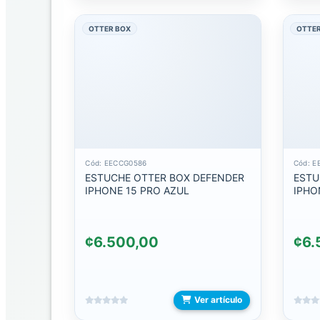
EXHIBIDORES
Y
OTTER BOX
OTTER
GANCHOS
KTL
ACCESORIOS
PARA
COMPUTADORA
BOLSOS
Cód: EECCG0586
Cód: E
ESTUCHE OTTER BOX DEFENDER
ESTU
IPHONE 15 PRO AZUL
IPHO
DOKING
MOUSE
¢6.500,00
¢6.
Y
MOUSE
PAD
PUNTEROS
Ver artículo