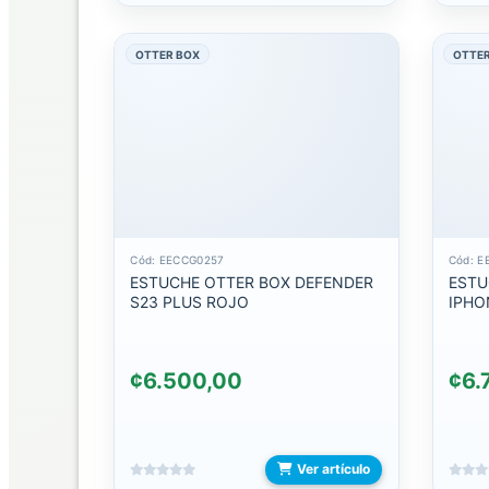
C
OTTER BOX
OTTER
DIADEMAS
INTERCOMUNICADOR
BATERIAS
BATERIAS
DE
EMERGENCIA
Cód: EECCG0257
Cód: E
ESTUCHE OTTER BOX DEFENDER
ESTU
S23 PLUS ROJO
IPHO
CABLES
CABLES
¢6.500,00
¢6.
AUXILIARES
CABLES
LIGHTNING
Ver artículo