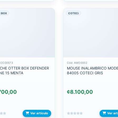
 BOX
COTECi
ECCG0573
Cód: AMO0002
CHE OTTER BOX DEFENDER
MOUSE INALAMBRICO MODELO
NE 15 MENTA
84005 COTECI GRIS
700,00
¢8.100,00
Ver artículo
Ver art