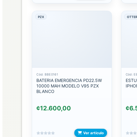
CABLES
MICRO
PZX
OTTER
CABLES
MULTIPLATAFORMA
CABLES
PARA
COMPUTADORA
CABLES
Cód: BBE0161
Cód: E
TIPO
BATERIA EMERGENCIA PD22.5W
ESTU
C
10000 MAH MODELO V95 PZX
IPHO
BLANCO
CABLES
USB
30
¢12.600,00
¢6.
PINES
CONVERTIDORES/ADAPTADORES
Ver artículo