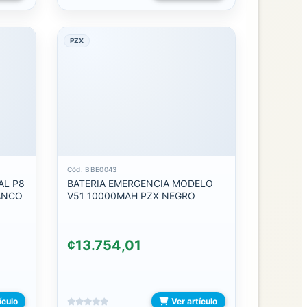
PZX
Cód: BBE0043
AL P8
BATERIA EMERGENCIA MODELO
ANCO
V51 10000MAH PZX NEGRO
¢13.754,01
ículo
Ver artículo