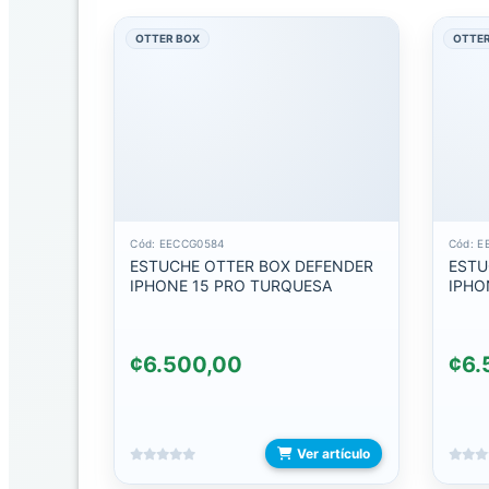
C
a
OTTER BOX
OTTER
t
á
l
o
g
o
FAMILIAS
Cód: EECCG0584
Cód: E
ESTUCHE OTTER BOX DEFENDER
ESTU
ACCESORIOS
IPHONE 15 PRO TURQUESA
IPHO
PARA
COMERCIO
¢6.500,00
¢6.
BOLSA
DE
COMPRAS
Y
REGALIAS
Ver artículo