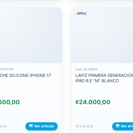
APPLE
ECFC1791
Cód: ALA0052
CHE SILICONE IPHONE 17
LAPIZ PRIMERA GENERACIO
IPAD R.E "M" BLANCO
500,00
¢24.000,00
Ver artículo
Ver art