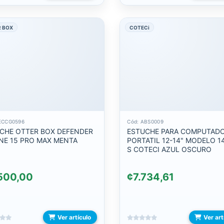
 BOX
COTECi
ECCG0596
Cód: ABS0009
CHE OTTER BOX DEFENDER
ESTUCHE PARA COMPUTAD
NE 15 PRO MAX MENTA
PORTATIL 12-14" MODELO 1
S COTECI AZUL OSCURO
500,00
¢7.734,61
Ver artículo
Ver art