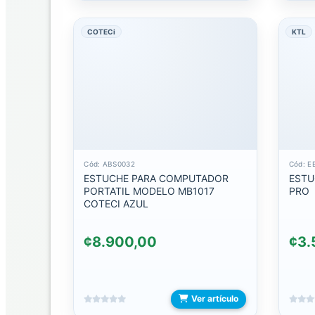
TECLADOS
COTECi
KTL
AUDIFONOS
Y
MANOS
LIBRE
AUDIFONOS
3.5
AUDIFONOS
Cód: ABS0032
Cód: E
BLUETOOTH
ESTUCHE PARA COMPUTADOR
ESTU
PORTATIL MODELO MB1017
PRO
COTECI AZUL
AUDIFONOS
DEPORTIVOS
¢8.900,00
¢3.
AUDIFONOS
LIGHTNING
Ver artículo
AUDIFONOS
TIPO