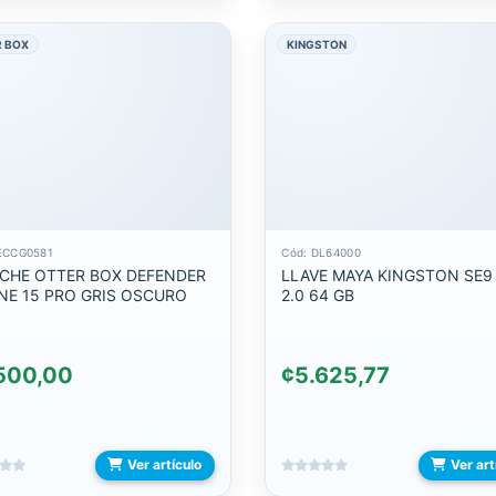
 BOX
KINGSTON
ECCG0581
Cód: DL64000
CHE OTTER BOX DEFENDER
LLAVE MAYA KINGSTON SE9
NE 15 PRO GRIS OSCURO
2.0 64 GB
500,00
¢5.625,77
Ver artículo
Ver art