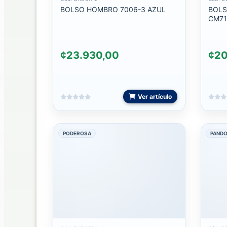
C
BOLSO HOMBRO 7006-3 AZUL
BOLSO
CM71
DIADEMAS
¢23.930,00
¢20
INTERCOMUNICADOR
BATERIAS
Ver artículo
BATERIAS
DE
EMERGENCIA
PODEROSA
PAND
CABLES
CABLES
AUXILIARES
CABLES
LIGHTNING