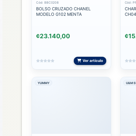
Cód: BBC0208
Cód: P
CARGADORES
BOLSO CRUZADO CHANEL
CHARM 
MODELO G102 MENTA
CH0
CARGADORES
DE
CARRO
¢23.140,00
¢15
CARGADORES
DE
COMPUTADORA
Ver artículo
CARGADORES
DE
RELOJ
YUMMY
U&M 
CARGADORES
INALAMBRICOS
CARGADORES
LIGHTNING
CARGADORES