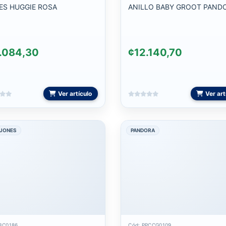
ES HUGGIE ROSA
ANILLO BABY GROOT PAND
.084,30
¢12.140,70
Ver artículo
Ver art
 JONES
PANDORA
BC0186
Cód: PPCCG0109