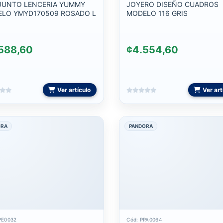
UNTO LENCERIA YUMMY
JOYERO DISEÑO CUADROS
LO YMYD170509 ROSADO L
MODELO 116 GRIS
588,60
¢4.554,60
Ver artículo
Ver art
ORA
PANDORA
PE0032
Cód: PPA0064