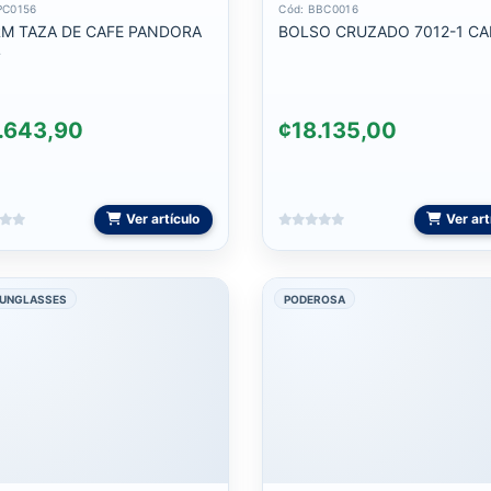
PC0156
Cód: BBC0016
TAZA DE CAFE PANDORA
BOLSO CRUZADO 7012-1 CA
4
.643,90
¢18.135,00
Ver artículo
Ver art
SUNGLASSES
PODEROSA