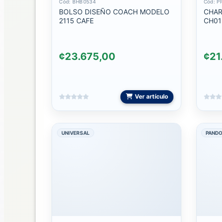
Cód: BHB0534
Cód: P
CABLES
BOLSO DISEÑO COACH MODELO
CHA
MICRO
2115 CAFE
CH01
CABLES
MULTIPLATAFORMA
¢23.675,00
¢21
CABLES
PARA
COMPUTADORA
Ver artículo
CABLES
TIPO
C
UNIVERSAL
PAND
CABLES
USB
30
PINES
CONVERTIDORES/ADAPTADORES