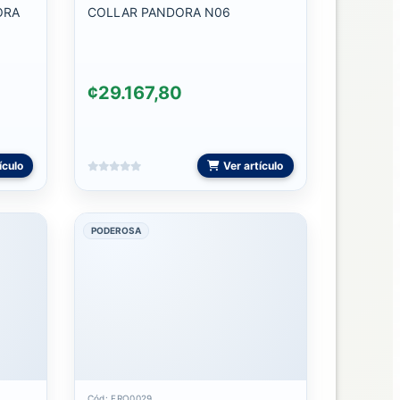
ORA
COLLAR PANDORA N06
¢29.167,80
ículo
Ver artículo
PODEROSA
Cód: FRO0029