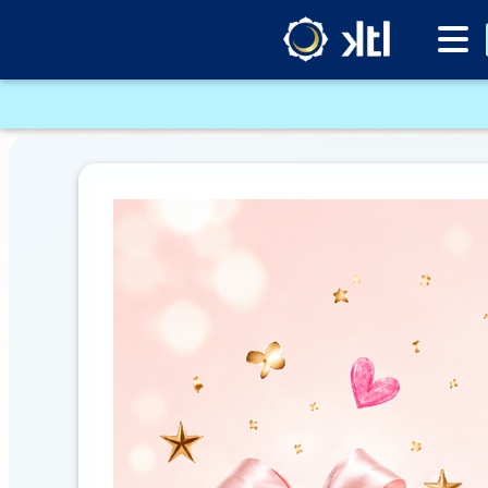
Inventario
DESTACADOS
Artículos
Destacados
Los
más
Vendidos
Promociones
Novedades
CONSULTAR