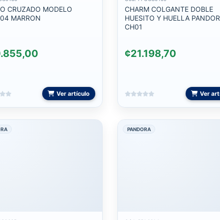
 CRUZADO MODELO
CHARM COLGANTE DOBLE
04 MARRON
HUESITO Y HUELLA PANDO
CH01
.855,00
¢21.198,70
Ver artículo
Ver art
ORA
PANDORA