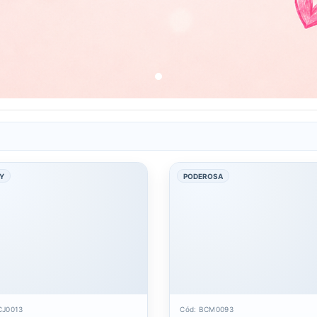
Y
PODEROSA
CJ0013
Cód: BCM0093