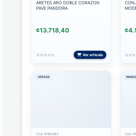
ARETES ARO DOBLE CORAZON
CONJ
EXHIBIDORES
PAVE PANDORA
MODE
Y
GANCHOS
KTL
¢13.718,40
¢4.
ACCESORIOS
PARA
COMPUTADORA
Ver artículo
BOLSOS
VERSSE
PAND
DOKING
MOUSE
Y
MOUSE
PAD
PUNTEROS
Cód: BHB0562
Cód: P