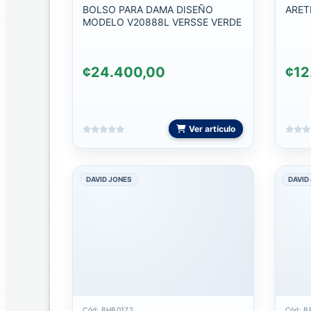
BOLSO PARA DAMA DISEÑO
ARET
TECLADOS
MODELO V20888L VERSSE VERDE
AUDIFONOS
Y
¢24.400,00
¢12
MANOS
LIBRE
AUDIFONOS
Ver artículo
3.5
AUDIFONOS
BLUETOOTH
DAVID JONES
DAVID
AUDIFONOS
DEPORTIVOS
AUDIFONOS
LIGHTNING
AUDIFONOS
TIPO
Cód: BHB0172
Cód: B