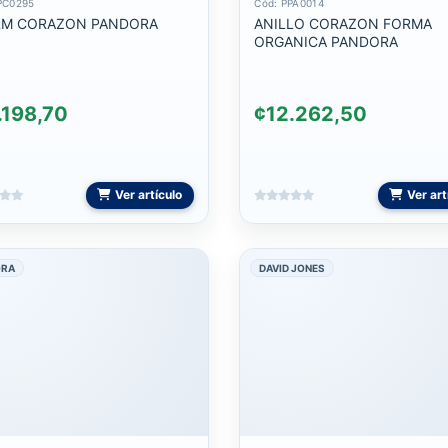
PC0295
Cód: PPA0014
RM CORAZON PANDORA
ANILLO CORAZON FORMA
ORGANICA PANDORA
.198,70
¢12.262,50
Ver artículo
Ver art
ORA
DAVID JONES