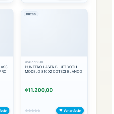
COTECi
Cód: AAP0004
LASS
PUNTERO LASER BLUETOOTH
 PRO
MODELO 81002 COTECI BLANCO
¢11.200,00
ículo
Ver artículo