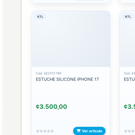
CABLES
MICRO
KTL
KTL
CABLES
MULTIPLATAFORMA
CABLES
PARA
COMPUTADORA
CABLES
Cód: EECFC1790
Cód: E
TIPO
ESTUCHE SILICONE IPHONE 17
ESTU
C
CABLES
USB
30
¢3.500,00
¢3.
PINES
CONVERTIDORES/ADAPTADORES
Ver artículo