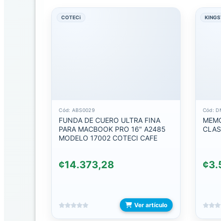
C
a
COTECi
KING
t
á
l
o
g
o
FAMILIAS
Cód: ABS0029
Cód: 
FUNDA DE CUERO ULTRA FINA
MEMO
ACCESORIOS
PARA MACBOOK PRO 16" A2485
CLAS
PARA
MODELO 17002 COTECI CAFE
COMERCIO
¢14.373,28
¢3.
BOLSA
DE
COMPRAS
Y
REGALIAS
Ver artículo