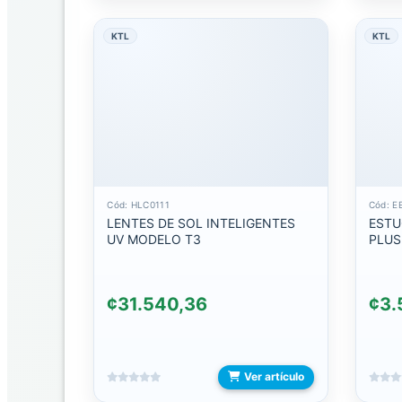
EXHIBIDORES
Y
KTL
KTL
GANCHOS
KTL
ACCESORIOS
PARA
COMPUTADORA
BOLSOS
Cód: HLC0111
Cód: E
LENTES DE SOL INTELIGENTES
ESTU
UV MODELO T3
PLUS
DOKING
MOUSE
¢31.540,36
¢3.
Y
MOUSE
PAD
PUNTEROS
Ver artículo