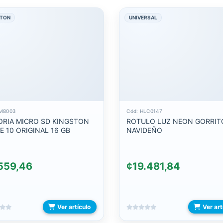
STON
UNIVERSAL
DM8003
Cód: HLC0147
RIA MICRO SD KINGSTON
ROTULO LUZ NEON GORRIT
E 10 ORIGINAL 16 GB
NAVIDEÑO
559,46
¢19.481,84
Ver artículo
Ver art