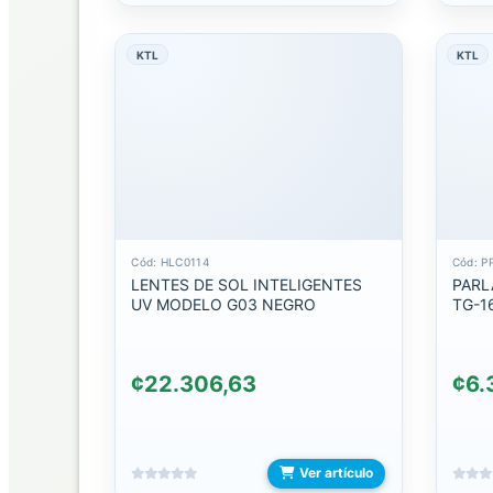
C
KTL
KTL
DIADEMAS
INTERCOMUNICADOR
BATERIAS
BATERIAS
DE
EMERGENCIA
Cód: HLC0114
Cód: P
LENTES DE SOL INTELIGENTES
PARL
UV MODELO G03 NEGRO
TG-1
CABLES
CABLES
¢22.306,63
¢6.
AUXILIARES
CABLES
LIGHTNING
Ver artículo