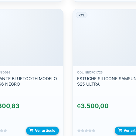
KTL
PB0099
Cód: EECFC1723
ANTE BLUETOOTH MODELO
ESTUCHE SILICONE SAMSU
66 NEGRO
S25 ULTRA
300,83
¢3.500,00
Ver artículo
Ver art