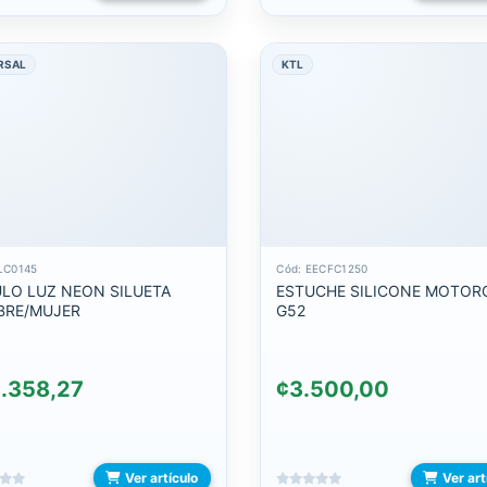
RSAL
KTL
LC0145
Cód: EECFC1250
LO LUZ NEON SILUETA
ESTUCHE SILICONE MOTOR
RE/MUJER
G52
.358,27
¢3.500,00
Ver artículo
Ver art