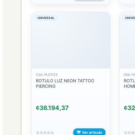
CARGADORES
CARGADORES
UNIVERSAL
UNIVE
DE
CARRO
CARGADORES
DE
COMPUTADORA
CARGADORES
DE
Cód: HLC0122
Cód: H
RELOJ
ROTULO LUZ NEON TATTOO
ROTU
PIERCING
HOMB
CARGADORES
INALAMBRICOS
¢36.194,37
¢32
CARGADORES
LIGHTNING
Ver artículo
CARGADORES