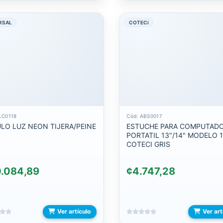
RSAL
COTECi
LC0118
Cód: ABS0017
LO LUZ NEON TIJERA/PEINE
ESTUCHE PARA COMPUTADOR
PORTATIL 13"/14" MODELO 
COTECI GRIS
.084,89
¢4.747,28
Ver artículo
Ver art