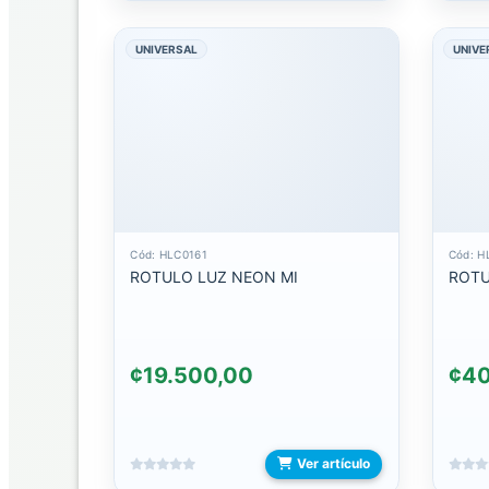
TECLADOS
UNIVERSAL
UNIVE
AUDIFONOS
Y
MANOS
LIBRE
AUDIFONOS
3.5
AUDIFONOS
Cód: HLC0161
Cód: H
BLUETOOTH
ROTULO LUZ NEON MI
ROTU
AUDIFONOS
DEPORTIVOS
¢19.500,00
¢40
AUDIFONOS
LIGHTNING
Ver artículo
AUDIFONOS
TIPO