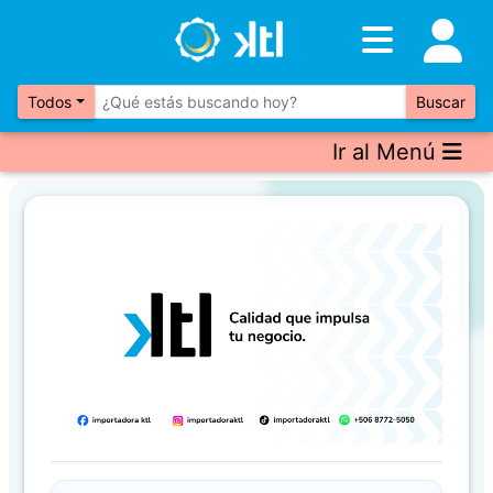
Inventario
DESTACADOS
Todos
Buscar
Ir al Menú
Artículos
Destacados
Los
más
Vendidos
Previous
Next
Promociones
Novedades
CONSULTAR