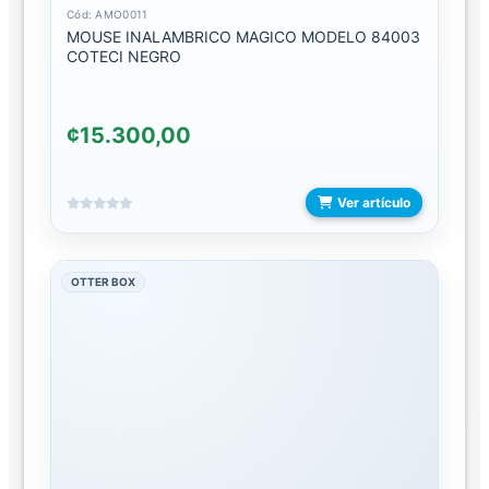
DE
Cód: AMO0011
MOUSE INALAMBRICO MAGICO MODELO 84003
MOTO/BICICLETA
COTECI NEGRO
HOLDER
DE
REJILLA
¢15.300,00
HOLDER
DE
Ver artículo
VENTOSA
HOLDER
OTTER BOX
MULTIPLATAFORMA
HOLDER
PARA
RETROVISOR
OTROS
ACCESORIOS