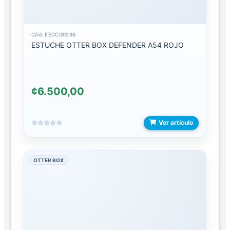
ACCESORIOS
INTELIGENTES
Cód: EECCG0296
ACCESORIOS
ESTUCHE OTTER BOX DEFENDER A54 ROJO
PARA
CELULAR
CAMARAS
¢6.500,00
DIGITALES/IMPRESION
TERMICA
Ver artículo
CAMARAS
PARA
CARRO
OTTER BOX
LAPIZ
MICROFONOS
ROTULOS