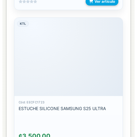
Ver artículo
LUZ
ACCESORIOS
KTL
AROS
DE
LUZ
MONOPODS
PANELES
DE
LUZ
TRIPODES
Cód: EECFC1723
ESTUCHE SILICONE SAMSUNG S25 ULTRA
VIDEO
JUEGOS
CONSOLAS
¢3.500,00