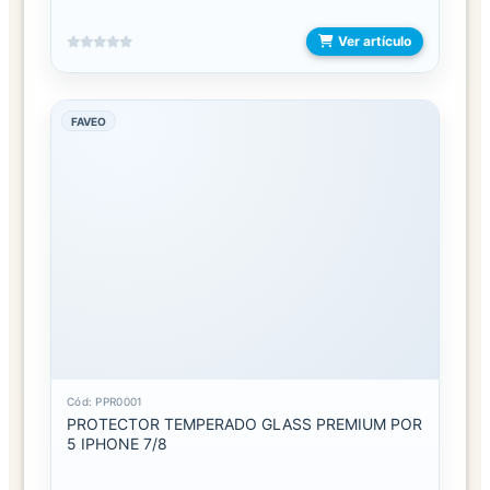
Ver artículo
ANILLOS
ARETES
FAVEO
CADENAS
DE
CINTURA
COLLARES
PRENDEDORES
PULSERAS
LENCERIA
Cód: PPR0001
PROTECTOR TEMPERADO GLASS PREMIUM POR
ANTIFAZ
5 IPHONE 7/8