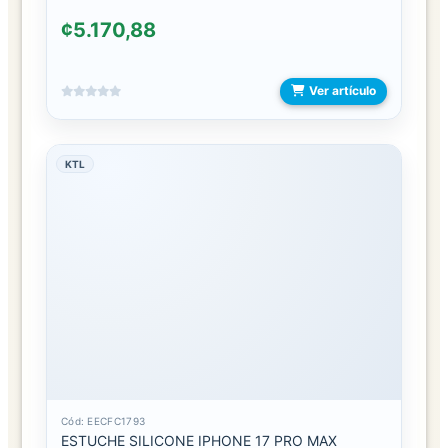
BODIES
¢5.170,88
CONJUNTOS
Ver artículo
DISFRACES
MEDIAS
KTL
PIJAMAS
LENTES
ESTUCHES
LENTES
LENTES
DE
MARCA
Cód: EECFC1793
LENTES
ESTUCHE SILICONE IPHONE 17 PRO MAX
ECONOMICOS