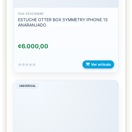
SUJETADOR
Cód: EECCG0690
MONEDEROS
ESTUCHE OTTER BOX SYMMETRY IPHONE 15
ANARANJADO
PORTA
PASAPORTE
¢6.000,00
TARJETEROS
TRIFOLD
Ver artículo
BOLSOS
UNIVERSAL
BOLSA
DE
COMPRAS
BOLSOS
2
EN
1