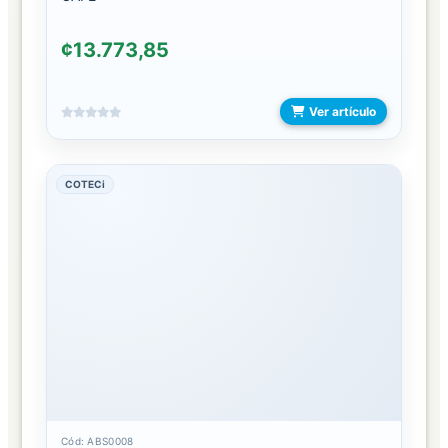
COSMETIQUERAS
¢13.773,85
ESPEJOS
Ver artículo
JOYEROS
LLAVEROS
COTECi
MASAJEADORES
ORGANIZADORES
ACRILICO
OTROS
ACCESORIOS
CAMPING/PICNIC
BICIMOTOS
Cód: ABS0008