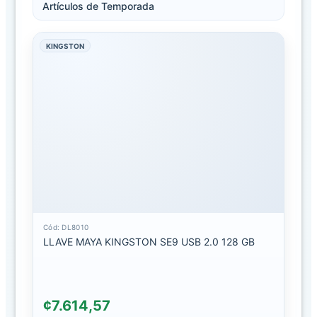
Artículos de Temporada
PRECIOS EN
KINGSTON
FILTRO
AVANZADO
Clase
- Sin Filtro
Marca
- Sin Filtro
Modelo
- Sin Filtro
Cód: DL8010
F
LLAVE MAYA KINGSTON SE9 USB 2.0 128 GB
i
l
t
r
a
¢7.614,57
r