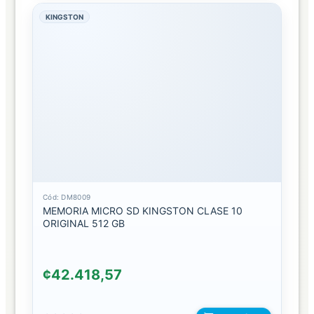
KINGSTON
TEMPERADO
PRIVADO
TEMPERADO
SENCILLO
TRANSMISOR
DE
SEÑAL
BLUETOOTH
Cód: DM8009
FM
MEMORIA MICRO SD KINGSTON CLASE 10
ORIGINAL 512 GB
WIFI
TRIPODES
¢42.418,57
Y
AROS
DE