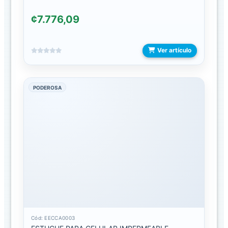
EXHIBIDORES
Y
¢7.776,09
GANCHOS
KTL
Ver artículo
ACCESORIOS
PARA
PODEROSA
COMPUTADORA
BOLSOS
DOKING
MOUSE
Y
MOUSE
PAD
PUNTEROS
Cód: EECCA0003