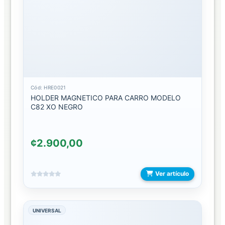
BLUETOOTH
PARLANTES
CON
MICROFONO
RELOJ
Y
ACCESORIOS
Cód: HRE0021
HOLDER MAGNETICO PARA CARRO MODELO
C82 XO NEGRO
ACCESORIOS
BANDAS
¢2.900,00
PROTECTOR
DE
CARATULA
Ver artículo
RELOJES
UNIVERSAL
TEMPERADOS