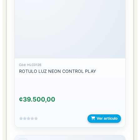
NECESERES
ORGANIZADORES
DE
MALETAS
CABELLO
COLAS
Cód: HLC0126
ROTULO LUZ NEON CONTROL PLAY
DIADEMAS
PLANCHAS
¢39.500,00
PRENSAS
RIZADORAS
Ver artículo
SECADORAS