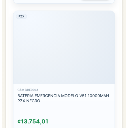
EMPAQUES
PZX
BOLSAS
DE
REGALO
CAJAS
DE
REGALO
FAJAS
FAJAS
DE
Cód: BBE0043
CUERO
BATERIA EMERGENCIA MODELO V51 10000MAH
PZX NEGRO
FAJAS
METALICA
¢13.754,01
JOYERIA