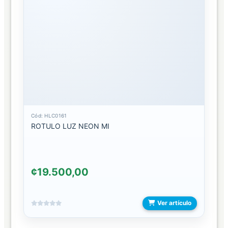
TEMPERADO
CURVO
TEMPERADO
DE
CAMARA
TEMPERADO
DE
CONSOLAS
Cód: HLC0161
ROTULO LUZ NEON MI
TEMPERADO
DE
TABLET
¢19.500,00
TEMPERADO
FULLGOMA
Ver artículo
TEMPERADO
PREMIUM