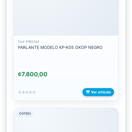
CARGADORES
CARGADORES
DE
CARRO
CARGADORES
Cód: PPB0204
PARLANTE MODELO KP-K05 OKOP NEGRO
DE
COMPUTADORA
CARGADORES
DE
¢7.800,00
RELOJ
CARGADORES
Ver artículo
INALAMBRICOS
CARGADORES
COTECi
LIGHTNING
CARGADORES