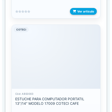
C
a
Ver artículo
t
á
l
o
COTECi
g
o
FAMILIAS
ACCESORIOS
PARA
COMERCIO
BOLSA
DE
COMPRAS
Cód: ABS0003
Y
ESTUCHE PARA COMPUTADOR PORTATIL
13"/14" MODELO 17009 COTECI CAFE
REGALIAS