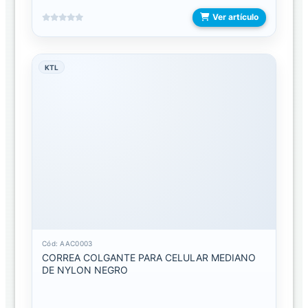
Ver artículo
AGENDA
COLOR
LISO
KTL
AGENDA
DISEÑO
CON
TECLADO
CONTRA
GOLPES
ESTUCHES
DE
AUDIFONO
Cód: AAC0003
CORREA COLGANTE PARA CELULAR MEDIANO
DE NYLON NEGRO
HERRAMIENTAS
ACCESORIOS