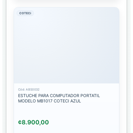
ESTUCHE
CON
COTECi
DISEÑO
ESTUCHE
CON
ESCARCHA
ESTUCHE
LISO
ESTUCHES
TRANSPARENTE
Cód: ABS0032
ESTUCHE
ESTUCHE PARA COMPUTADOR PORTATIL
PARA
MODELO MB1017 COTECI AZUL
COMPUTADORA
ESTUCHE
¢8.900,00
PARA
TABLET