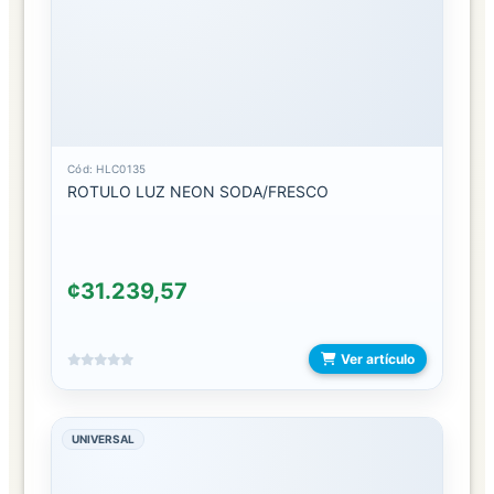
BOLSOS
MANO
CANGURERAS
CORREAS
Cód: HLC0135
DE
ROTULO LUZ NEON SODA/FRESCO
BOLSOS
CRUZADO
¢31.239,57
HOMBRO
Ver artículo
IMPERMEABLES
LONCHERAS
UNIVERSAL
MALETINES