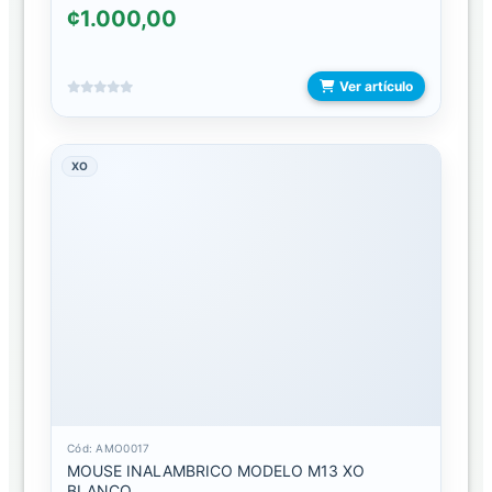
¢1.000,00
DE
LIMPIEZA
Ver artículo
LAMINAS
HIDROGEL
MAQUINAS/CORTADORAS
XO
OTROS
HOGAR
BALANZA
CAMARAS
CONTROLES
Cód: AMO0017
HUMIDIFICADOR/DIFUSORES
MOUSE INALAMBRICO MODELO M13 XO
BLANCO