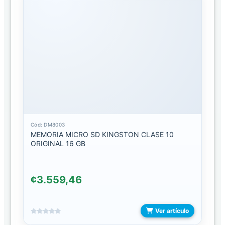
MEMORIAS
ESTUCHES
ESTUCHE
DE
CARGADOR
ESTUCHE
DE
CONSOLAS
Cód: DM8003
MEMORIA MICRO SD KINGSTON CLASE 10
ESTUCHE
ORIGINAL 16 GB
PARA
CELULAR
CONTRA
¢3.559,46
GOLPES
DEPORTIVOS
Ver artículo