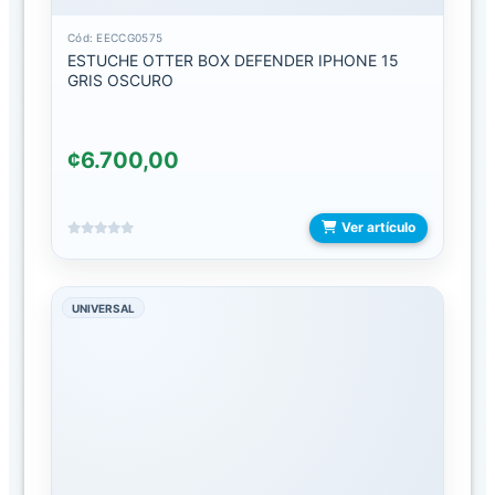
C
Cód: EECCG0575
ESTUCHE OTTER BOX DEFENDER IPHONE 15
DIADEMAS
GRIS OSCURO
INTERCOMUNICADOR
¢6.700,00
BATERIAS
BATERIAS
Ver artículo
DE
EMERGENCIA
UNIVERSAL
CABLES
CABLES
AUXILIARES
CABLES
LIGHTNING