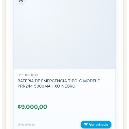
XO
TRATAMIENTOS
CUIDADO
PERSONAL
AFEITADORAS
INTIMO
JABON
LIQUIDO
Cód: BBE0143
BATERIA DE EMERGENCIA TIPO-C MODELO
LOCION
PRR244 5000MAH XO NEGRO
CORPORAL
OTROS
¢9.000,00
ACCESORIOS
SKIN
Ver artículo
CARE