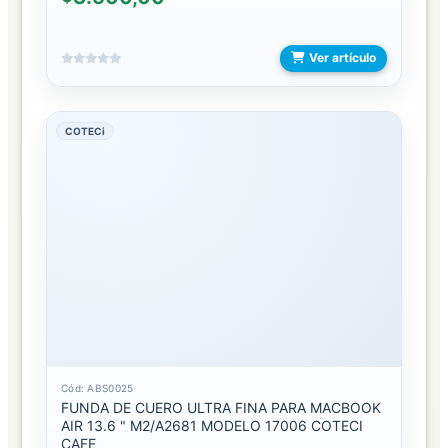
PLAY
STATION
Ver artículo
4
OFERTAS
COTECi
COMBOS
PROMOS
PDRS
ACCESORIOS
BOTELLAS
BROCHAS
Cód: ABS0025
FUNDA DE CUERO ULTRA FINA PARA MACBOOK
AIR 13.6 " M2/A2681 MODELO 17006 COTECI
BUFANDAS
CAFE