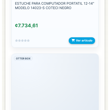
ESTUCHE PARA COMPUTADOR PORTATIL 12-14"
MODELO 14023-S COTECI NEGRO
EXHIBIDORES
JUGUETES
¢7.734,61
ROSAS
PRESERVADAS
Ver artículo
SOMBRILLAS
OTTER BOX
BILLETERAS
BIFOLD
BILLETERA
CON
CIERRE
CLIP
O