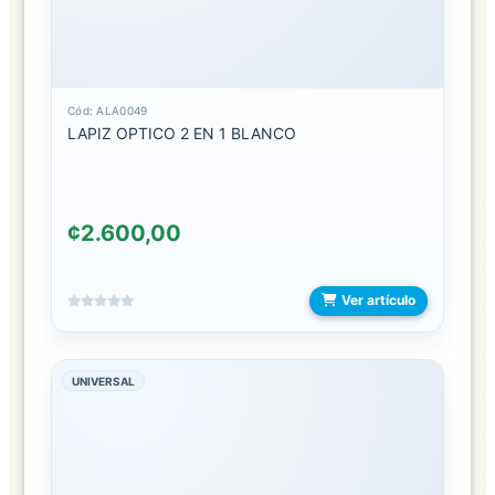
BOLSOS
3
EN
1
Cód: ALA0049
LAPIZ OPTICO 2 EN 1 BLANCO
BOLSOS
DE
PLAYA
¢2.600,00
BOLSOS
DEPORTIVO
Ver artículo
BOLSOS
ESCOLAR
UNIVERSAL
BOLSOS
ESPALDA
BOLSOS
INFANTIL