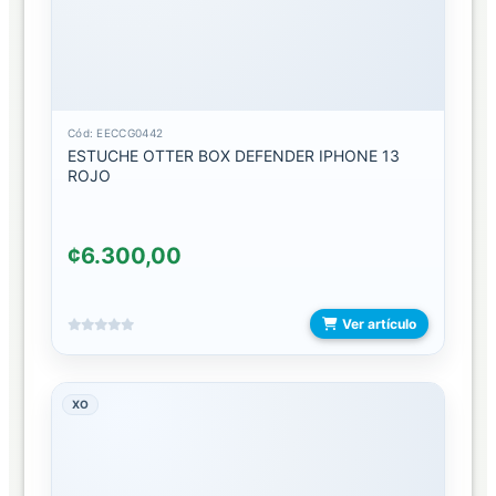
TABLET
TIRAS
LUCES
Cód: EECCG0442
PARLANTES
ESTUCHE OTTER BOX DEFENDER IPHONE 13
ROJO
BARRA
DE
SONIDO
¢6.300,00
PARLANTE
PARA
Ver artículo
CARRO
PARLANTE
PARA
XO
COMPUTADORA
PARLANTES