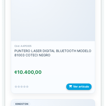
MICRO
CARGADORES
TIPO
C
CUBO
DE
CASA
Cód: AAP0005
PUNTERO LASER DIGITAL BLUETOOTH MODELO
DISPOSITIVOS
81003 COTECI NEGRO
DE
ALMACENAMIENTO
¢10.400,00
LECTOR
DE
MEMORIAS
Ver artículo
LLAVES
MAYA
KINGSTON