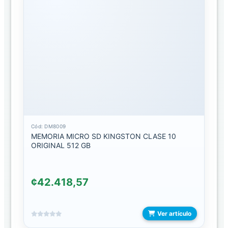
MEMORIAS
ESTUCHES
ESTUCHE
DE
CARGADOR
ESTUCHE
DE
CONSOLAS
Cód: DM8009
MEMORIA MICRO SD KINGSTON CLASE 10
ESTUCHE
ORIGINAL 512 GB
PARA
CELULAR
CONTRA
¢42.418,57
GOLPES
DEPORTIVOS
Ver artículo