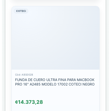
ESTUCHE
CON
COTECi
DISEÑO
ESTUCHE
CON
ESCARCHA
ESTUCHE
LISO
ESTUCHES
TRANSPARENTE
Cód: ABS0028
ESTUCHE
FUNDA DE CUERO ULTRA FINA PARA MACBOOK
PARA
PRO 16" A2485 MODELO 17002 COTECI NEGRO
COMPUTADORA
ESTUCHE
¢14.373,28
PARA
TABLET