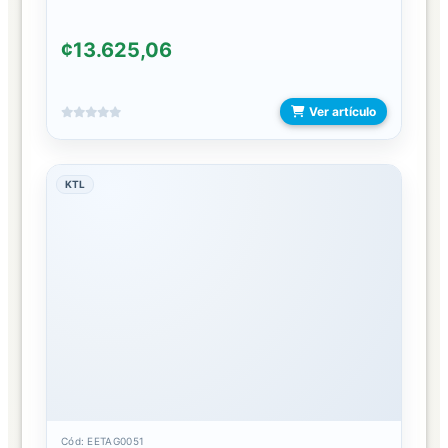
COSMETIQUERAS
¢13.625,06
ESPEJOS
Ver artículo
JOYEROS
LLAVEROS
KTL
MASAJEADORES
ORGANIZADORES
ACRILICO
OTROS
ACCESORIOS
CAMPING/PICNIC
BICIMOTOS
Cód: EETAG0051