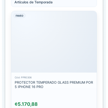
Artículos de Temporada
PRECIOS EN
FAVEO
FILTRO
AVANZADO
Clase
- Sin Filtro
Marca
- Sin Filtro
Modelo
- Sin Filtro
Cód: PPR0306
F
PROTECTOR TEMPERADO GLASS PREMIUM POR
i
5 IPHONE 16 PRO
l
t
r
a
¢5.170,88
r