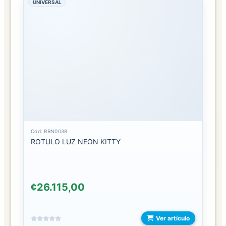
UNIVERSAL
TRATAMIENTOS
CUIDADO
PERSONAL
AFEITADORAS
INTIMO
JABON
LIQUIDO
Cód: RRN0038
ROTULO LUZ NEON KITTY
LOCION
CORPORAL
OTROS
¢26.115,00
ACCESORIOS
SKIN
Ver artículo
CARE