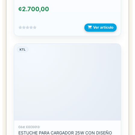
BODIES
¢2.700,00
CONJUNTOS
Ver artículo
DISFRACES
MEDIAS
KTL
PIJAMAS
LENTES
ESTUCHES
LENTES
LENTES
DE
MARCA
Cód: EEC0013
LENTES
ESTUCHE PARA CARGADOR 25W CON DISEÑO
ECONOMICOS