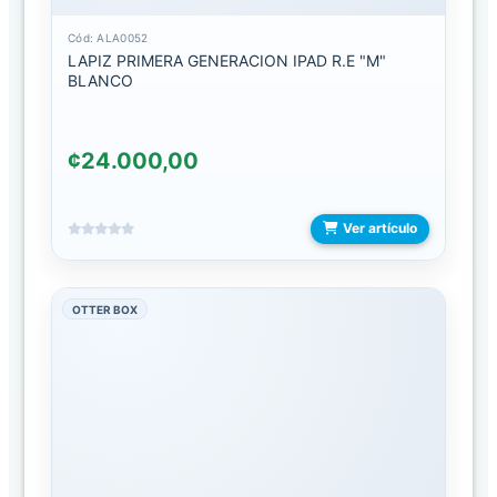
C
Cód: ALA0052
LAPIZ PRIMERA GENERACION IPAD R.E "M"
DIADEMAS
BLANCO
INTERCOMUNICADOR
¢24.000,00
BATERIAS
BATERIAS
Ver artículo
DE
EMERGENCIA
OTTER BOX
CABLES
CABLES
AUXILIARES
CABLES
LIGHTNING