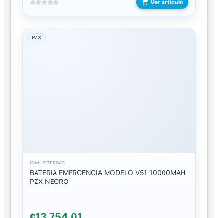
Ver artículo
LUZ
ACCESORIOS
PZX
AROS
DE
LUZ
MONOPODS
PANELES
DE
LUZ
TRIPODES
Cód: BBE0043
BATERIA EMERGENCIA MODELO V51 10000MAH
VIDEO
PZX NEGRO
JUEGOS
CONSOLAS
¢13.754,01