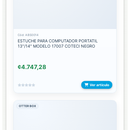
TABLET
TIRAS
LUCES
Cód: ABS0014
PARLANTES
ESTUCHE PARA COMPUTADOR PORTATIL
13"/14" MODELO 17007 COTECI NEGRO
BARRA
DE
SONIDO
¢4.747,28
PARLANTE
PARA
Ver artículo
CARRO
PARLANTE
PARA
OTTER BOX
COMPUTADORA
PARLANTES