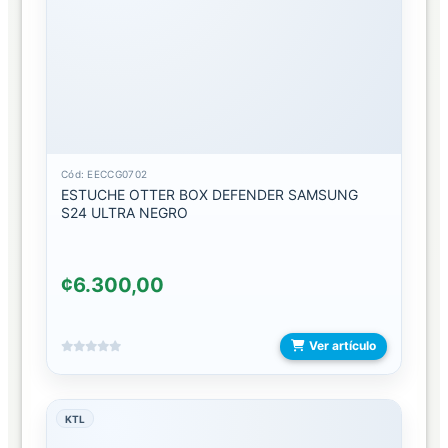
BLUETOOTH
PARLANTES
CON
MICROFONO
RELOJ
Y
ACCESORIOS
Cód: EECCG0702
ESTUCHE OTTER BOX DEFENDER SAMSUNG
S24 ULTRA NEGRO
ACCESORIOS
BANDAS
¢6.300,00
PROTECTOR
DE
CARATULA
Ver artículo
RELOJES
KTL
TEMPERADOS