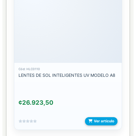
TEMPERADO
CURVO
TEMPERADO
DE
CAMARA
TEMPERADO
DE
CONSOLAS
Cód: HLC0110
LENTES DE SOL INTELIGENTES UV MODELO A8
TEMPERADO
DE
TABLET
¢26.923,50
TEMPERADO
FULLGOMA
Ver artículo
TEMPERADO
PREMIUM