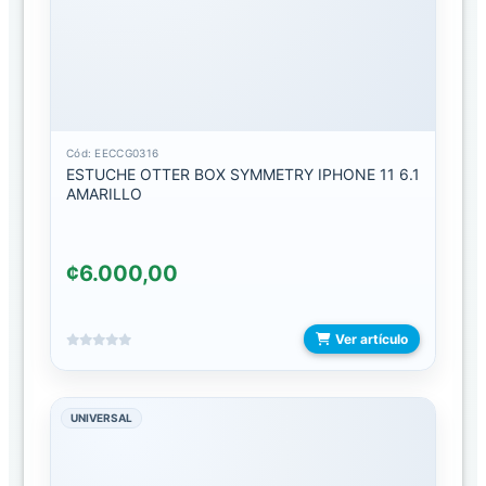
CARGADORES
CARGADORES
DE
CARRO
CARGADORES
Cód: EECCG0316
ESTUCHE OTTER BOX SYMMETRY IPHONE 11 6.1
DE
AMARILLO
COMPUTADORA
CARGADORES
DE
¢6.000,00
RELOJ
CARGADORES
Ver artículo
INALAMBRICOS
CARGADORES
UNIVERSAL
LIGHTNING
CARGADORES