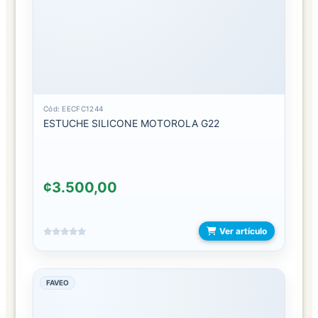
BOLSOS
MANO
CANGURERAS
CORREAS
Cód: EECFC1244
DE
ESTUCHE SILICONE MOTOROLA G22
BOLSOS
CRUZADO
¢3.500,00
HOMBRO
Ver artículo
IMPERMEABLES
LONCHERAS
FAVEO
MALETINES