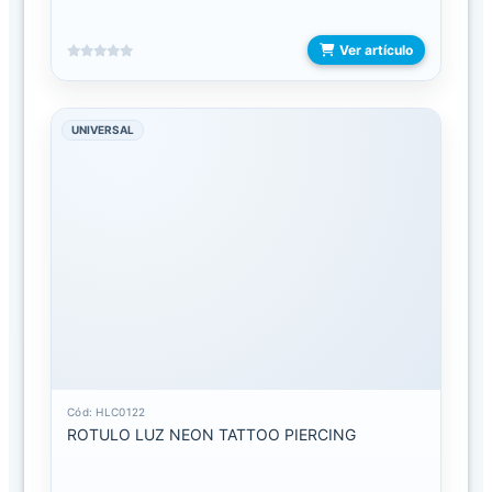
C
a
Ver artículo
t
á
l
o
UNIVERSAL
g
o
FAMILIAS
ACCESORIOS
PARA
COMERCIO
BOLSA
DE
COMPRAS
Cód: HLC0122
Y
ROTULO LUZ NEON TATTOO PIERCING
REGALIAS