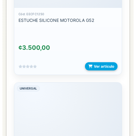
SUJETADOR
Cód: EECFC1250
MONEDEROS
ESTUCHE SILICONE MOTOROLA G52
PORTA
PASAPORTE
¢3.500,00
TARJETEROS
TRIFOLD
Ver artículo
BOLSOS
UNIVERSAL
BOLSA
DE
COMPRAS
BOLSOS
2
EN
1