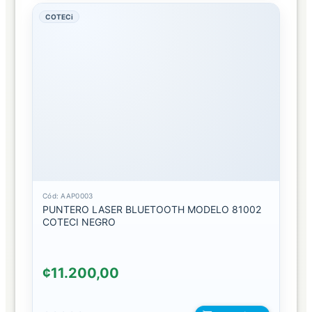
COTECi
TEMPERADO
PRIVADO
TEMPERADO
SENCILLO
TRANSMISOR
DE
SEÑAL
BLUETOOTH
Cód: AAP0003
FM
PUNTERO LASER BLUETOOTH MODELO 81002
COTECI NEGRO
WIFI
TRIPODES
¢11.200,00
Y
AROS
DE