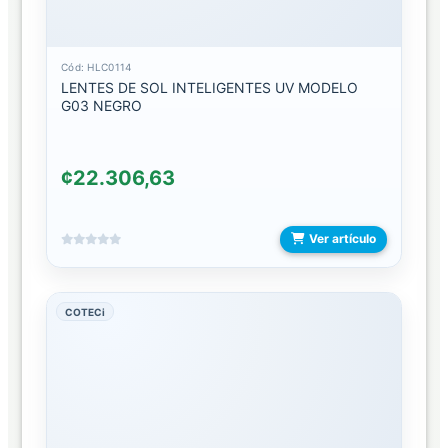
ACCESORIOS
INTELIGENTES
Cód: HLC0114
ACCESORIOS
LENTES DE SOL INTELIGENTES UV MODELO
PARA
G03 NEGRO
CELULAR
CAMARAS
¢22.306,63
DIGITALES/IMPRESION
TERMICA
Ver artículo
CAMARAS
PARA
CARRO
COTECi
LAPIZ
MICROFONOS
ROTULOS