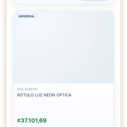
EMPAQUES
UNIVERSAL
BOLSAS
DE
REGALO
CAJAS
DE
REGALO
FAJAS
FAJAS
DE
Cód: HLC0121
CUERO
ROTULO LUZ NEON OPTICA
FAJAS
METALICA
¢37.101,69
JOYERIA