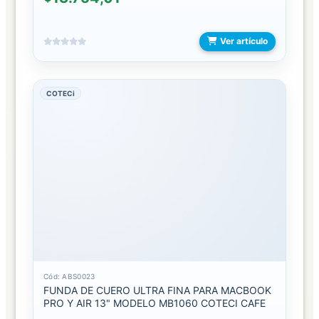
PLAY
STATION
Ver artículo
4
OFERTAS
COTECi
COMBOS
PROMOS
PDRS
ACCESORIOS
BOTELLAS
BROCHAS
Cód: ABS0023
FUNDA DE CUERO ULTRA FINA PARA MACBOOK
PRO Y AIR 13" MODELO MB1060 COTECI CAFE
BUFANDAS