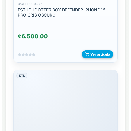
DE
Cód: EECCG0581
ESTUCHE OTTER BOX DEFENDER IPHONE 15
MOTO/BICICLETA
PRO GRIS OSCURO
HOLDER
DE
REJILLA
¢6.500,00
HOLDER
DE
Ver artículo
VENTOSA
HOLDER
KTL
MULTIPLATAFORMA
HOLDER
PARA
RETROVISOR
OTROS
ACCESORIOS