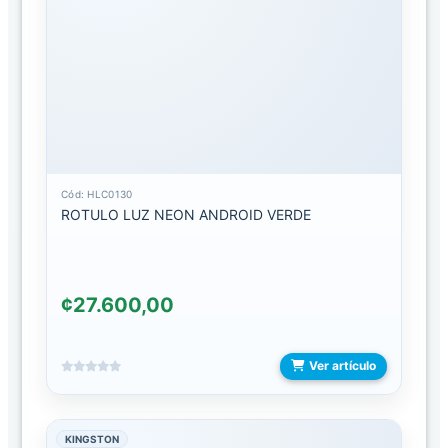
MICRO
CARGADORES
TIPO
C
CUBO
DE
CASA
Cód: HLC0130
ROTULO LUZ NEON ANDROID VERDE
DISPOSITIVOS
DE
ALMACENAMIENTO
¢27.600,00
LECTOR
DE
MEMORIAS
Ver artículo
LLAVES
MAYA
KINGSTON