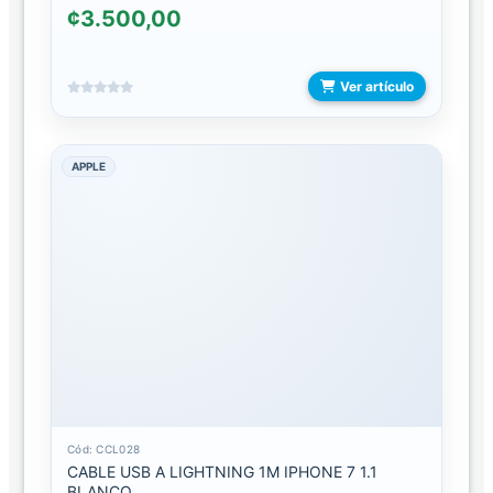
¢3.500,00
DE
LIMPIEZA
Ver artículo
LAMINAS
HIDROGEL
MAQUINAS/CORTADORAS
APPLE
OTROS
HOGAR
BALANZA
CAMARAS
CONTROLES
Cód: CCL028
HUMIDIFICADOR/DIFUSORES
CABLE USB A LIGHTNING 1M IPHONE 7 1.1
BLANCO