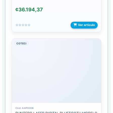
EXHIBIDORES
Y
¢36.194,37
GANCHOS
KTL
Ver artículo
ACCESORIOS
PARA
COTECi
COMPUTADORA
BOLSOS
DOKING
MOUSE
Y
MOUSE
PAD
PUNTEROS
Cód: AAP0006