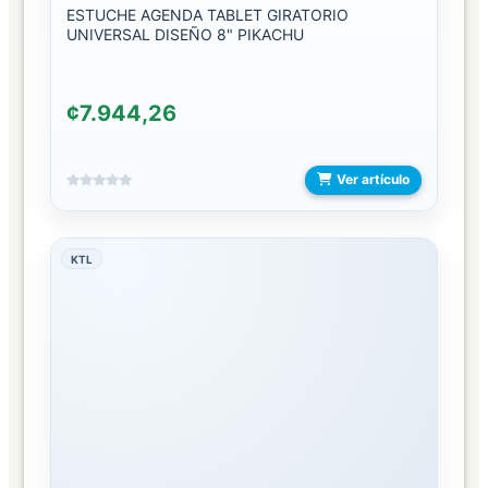
ESTUCHE AGENDA TABLET GIRATORIO
UNIVERSAL DISEÑO 8" PIKACHU
EXHIBIDORES
JUGUETES
¢7.944,26
ROSAS
PRESERVADAS
Ver artículo
SOMBRILLAS
KTL
BILLETERAS
BIFOLD
BILLETERA
CON
CIERRE
CLIP
O