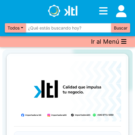
Inventario
DESTACADOS
Todos
Buscar
Ir al Menú
Artículos
Destacados
Los
más
Vendidos
Previous
Next
Promociones
Novedades
CONSULTAR