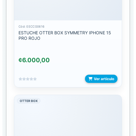
CABLES
MICRO
CABLES
Cód: EECCG0616
MULTIPLATAFORMA
ESTUCHE OTTER BOX SYMMETRY IPHONE 15
PRO ROJO
CABLES
PARA
COMPUTADORA
¢6.000,00
CABLES
TIPO
Ver artículo
C
CABLES
USB
OTTER BOX
30
PINES
CONVERTIDORES/ADAPTADORES