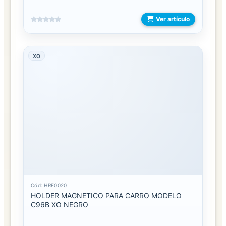
Ver artículo
ANILLOS
ARETES
XO
CADENAS
DE
CINTURA
COLLARES
PRENDEDORES
PULSERAS
LENCERIA
Cód: HRE0020
HOLDER MAGNETICO PARA CARRO MODELO
ANTIFAZ
C96B XO NEGRO