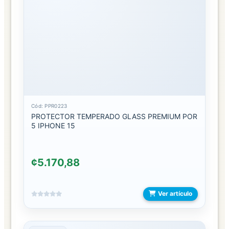
NECESERES
ORGANIZADORES
DE
MALETAS
CABELLO
COLAS
Cód: PPR0223
PROTECTOR TEMPERADO GLASS PREMIUM POR
DIADEMAS
5 IPHONE 15
PLANCHAS
¢5.170,88
PRENSAS
RIZADORAS
Ver artículo
SECADORAS